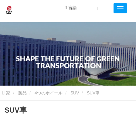
言語
家
製品
4つのホイール
SUV
SUV車
SUV車