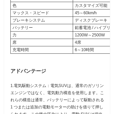
色
カスタマイズ可能
マックス・スピード
45～60km/h
ブレーキシステム
ディスクブレーキ
バッテリー
鉛蓄電池 /
ハイブリ
力
1200W～2500W
席
4席
充電時間
6～10時間
アドバンテージ
1.電気駆動システム：電気SUVは、通常のガソリン
エンジンではなく、電気動力構造を使用します。こ
れらの構造は通常、バッテリーによって駆動される
1 つまたは追加の電動モーターの助けを借りて押し